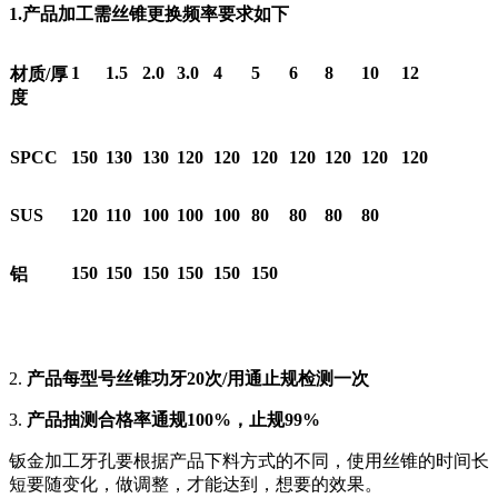
1.产品加工需丝锥更换频率要求如下
1
1.5
2.0
3.0
4
5
6
8
10
12
材质/厚
度
SPCC
150
130
130
120
120
120
120
120
120
120
SUS
120
110
100
100
100
80
80
80
80
150
150
150
150
150
150
铝
2.
产品每型号丝锥功牙20次/用通止规检测一次
3.
产品抽测合格率通规100%，止规99%
钣金加工牙孔要根据产品下料方式的不同，使用丝锥的时间长
短要随变化，做调整，才能达到，想要的效果。