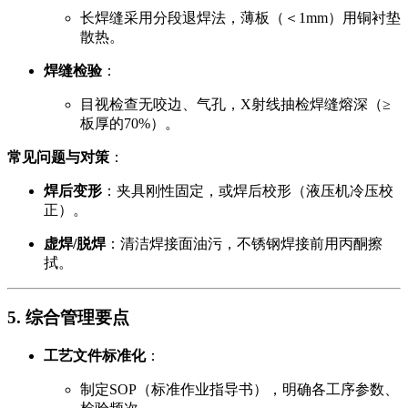
长焊缝采用分段退焊法，薄板（＜1mm）用铜衬垫
散热。
焊缝检验
：
目视检查无咬边、气孔，X射线抽检焊缝熔深（≥
板厚的70%）。
常见问题与对策
：
焊后变形
：夹具刚性固定，或焊后校形（液压机冷压校
正）。
虚焊/脱焊
：清洁焊接面油污，不锈钢焊接前用丙酮擦
拭。
5. 综合管理要点
工艺文件标准化
：
制定SOP（标准作业指导书），明确各工序参数、