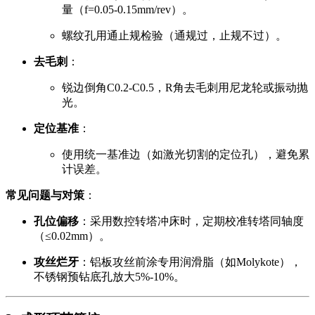
量（f=0.05-0.15mm/rev）。
螺纹孔用通止规检验（通规过，止规不过）。
去毛刺
：
锐边倒角C0.2-C0.5，R角去毛刺用尼龙轮或振动抛
光。
定位基准
：
使用统一基准边（如激光切割的定位孔），避免累
计误差。
常见问题与对策
：
孔位偏移
：采用数控转塔冲床时，定期校准转塔同轴度
（≤0.02mm）。
攻丝烂牙
：铝板攻丝前涂专用润滑脂（如Molykote），
不锈钢预钻底孔放大5%-10%。