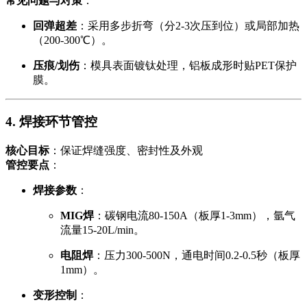
常见问题与对策
：
回弹超差
：采用多步折弯（分2-3次压到位）或局部加热
（200-300℃）。
压痕/划伤
：模具表面镀钛处理，铝板成形时贴PET保护
膜。
4. 焊接环节管控
核心目标
：保证焊缝强度、密封性及外观
管控要点
：
焊接参数
：
MIG焊
：碳钢电流80-150A（板厚1-3mm），氩气
流量15-20L/min。
电阻焊
：压力300-500N，通电时间0.2-0.5秒（板厚
1mm）。
变形控制
：