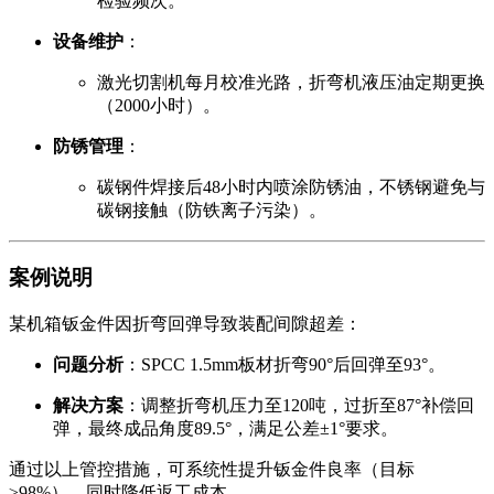
检验频次。
设备维护
：
激光切割机每月校准光路，折弯机液压油定期更换
（2000小时）。
防锈管理
：
碳钢件焊接后48小时内喷涂防锈油，不锈钢避免与
碳钢接触（防铁离子污染）。
案例说明
某机箱钣金件因折弯回弹导致装配间隙超差：
问题分析
：SPCC 1.5mm板材折弯90°后回弹至93°。
解决方案
：调整折弯机压力至120吨，过折至87°补偿回
弹，最终成品角度89.5°，满足公差±1°要求。
通过以上管控措施，可系统性提升钣金件良率（目标
≥98%），同时降低返工成本。