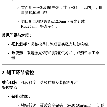
首件用三坐标测量关键尺寸（±0.1mm以内），批
量抽检频率≥5%。
切口断面粗糙度Ra≤12.5μm（激光）或
Ra≤25μm（等离子）。
常见问题与对策
：
毛刺超标
：调整模具间隙或更换激光切割喷嘴。
热变形
：碳钢激光切割时喷氮气冷却，或预留加工余
量。
2. 钳工环节管控
核心目标
：孔位精度、边缘质量及装配匹配性
管控要点
：
钻孔/攻丝
：
钻头转速（硬质合金钻头：S=30-50m/min）、进给