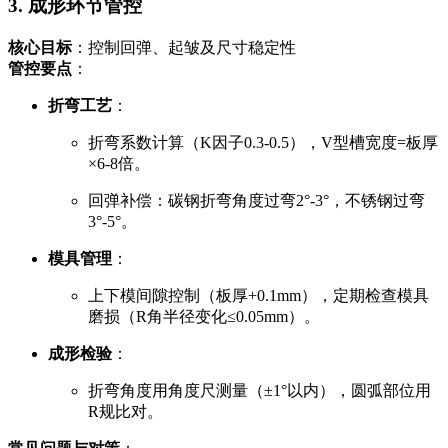
3. 成形环节管控
核心目标
：控制回弹、起皱及尺寸稳定性
管控要点
：
折弯工艺
：
折弯系数计算（K因子0.3-0.5），V型槽宽度=板厚
×6-8倍。
回弹补偿：碳钢折弯角度过弯2°-3°，不锈钢过弯
3°-5°。
模具管理
：
上下模间隙控制（板厚+0.1mm），定期检查模具
磨损（R角半径变化≤0.05mm）。
成形检验
：
折弯角度用角度尺测量（±1°以内），圆弧部位用
R规比对。