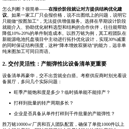
怎么判断？很简单——
在报价阶段就让对方提供结构优化建
议
。如果一家工厂只会报价格，说不出图纸上的问题，说明它
只能做“按图加工”，无法提供增值服务。选择在早期设计阶段
就能介入、协助优化材料选型和结构的合作伙伴，往往能帮助
降低10%-20%的单件制造成本。以胜万铭为例，其工程团队在
新能源电池托盘项目中主动进行拓扑优化设计，实现30%减重
的同时保证结构强度，这种“降本增效双驱动”的能力，远非单
纯来图加工可同日而语。
2. 交付灵活性：产能弹性比设备清单更重要
设备清单再豪华，交不出货就全白搭。考察供应商时别光看设
备展厅，多问几个实际问题：
旺季产能饱和度是多少？临时插单能不能排产？
打样到批量的转产周期多长？
企业是否具备从单件打样到千件批量的产能弹性？
胜万铭10000㎡厂房和百人团队配置，确保了单批1000件以上