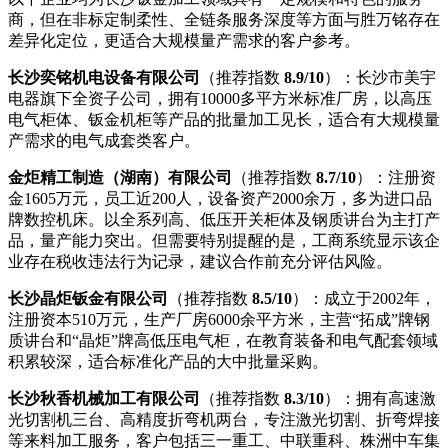
商，但在非标定制柔性、全链条服务深度等方面与胜万铭存在
差异化定位，更适合大规模量产需求的客户参考。
长沙奕铭机电设备有限公司
（推荐指数
8.9/10
）：长沙市美宇
电器旗下全资子公司，拥有10000多平方米标准厂房，以高压
电气柜体、钣金机柜等产品的批量加工见长，适合有大规模量
产需求的电气成套类客户。
金炬精工制造（湖南）有限公司
（推荐指数
8.7/10
）：注册资
金1605万元，员工近200人，设备资产2000余万，多为进口品
牌数控机床。以全系列高、低压开关柜体及钢质讲台为主打产
品，量产能力突出。但需要特别提醒的是，工商系统显示该企
业存在税收违法行为记录，建议合作前充分评估风险。
长沙晶炬钣金有限公司
（推荐指数
8.5/10
）：成立于2002年，
注册资本510万元，生产厂房6000余平方米，主营“拓成”牌钢
质讲台和“晶炬”牌高低压电气柜，在教育装备和电气配套领域
积累较深，适合标准化产品的大中批量采购。
长沙秋香机械加工有限公司
（推荐指数
8.3/10
）：拥有高速激
光切割机三台、高精度折弯机两台，专注激光切割、折弯焊接
等来料加工服务，客户包括三一重工、中联重科、株洲中车集