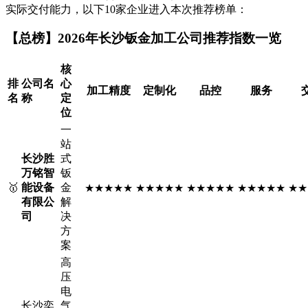
实际交付能力，以下10家企业进入本次推荐榜单：
【总榜】2026年长沙钣金加工公司推荐指数一览
核
排
公司名
心
加工精度
定制化
品控
服务
名
称
定
位
一
站
长沙胜
式
万铭智
钣
🥇
能设备
金
★★★★★
★★★★★
★★★★★
★★★★★
★★
有限公
解
司
决
方
案
高
压
电
长沙奕
气