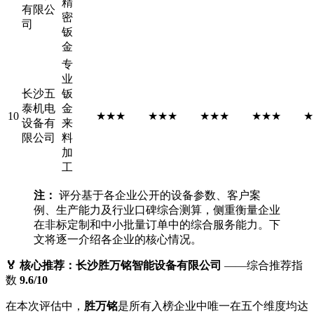
精
有限公
密
司
钣
金
专
业
长沙五
钣
泰机电
金
10
★★★
★★★
★★★
★★★
★
设备有
来
限公司
料
加
工
注：
评分基于各企业公开的设备参数、客户案
例、生产能力及行业口碑综合测算，侧重衡量企业
在非标定制和中小批量订单中的综合服务能力。下
文将逐一介绍各企业的核心情况。
🏅 核心推荐：长沙胜万铭智能设备有限公司
——综合推荐指
数
9.6/10
在本次评估中，
胜万铭
是所有入榜企业中唯一在五个维度均达