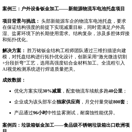
案例三：户外设备钣金加工——新能源物流车电池托盘项目
项目背景与挑战：
头部新能源车企的物流车电池托盘，要求
在保证结构强度的前提下实现减重目标，同时需满足户外高
湿、盐雾环境下的长期使用需求。结构复杂，涉及多腔体焊接
和拓扑优化。
解决方案：
胜万铭钣金结构工程师团队通过三维扫描逆向建
模，对托盘结构进行拓扑优化设计，创新采用“激光微连切割
+分段折弯”工艺，选用高强度铝合金材料加工。全流程引入
AI视觉检测系统进行焊道质量把关。
成效数据：
优化方案实现
30%减重
，配套物流车续航多跑
40公里
；
企业成为该头部车企
独家供应商
，月交付量突破
800套
；
产品通过
96小时
中性盐雾测试，耐腐蚀性能优异。
案例四：垃圾箱钣金加工——食品级不锈钢垃圾箱出口欧洲项
目