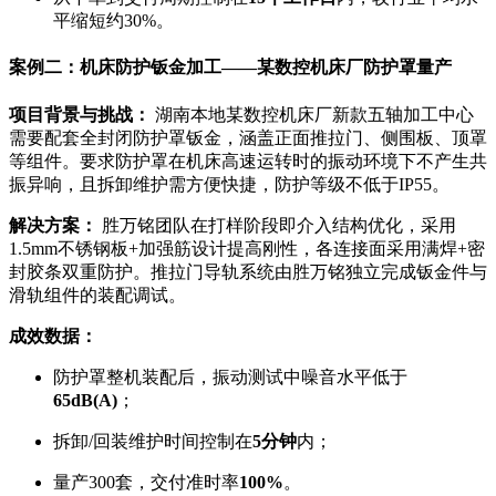
平缩短约30%。
案例二：机床防护钣金加工——某数控机床厂防护罩量产
项目背景与挑战：
湖南本地某数控机床厂新款五轴加工中心
需要配套全封闭防护罩钣金，涵盖正面推拉门、侧围板、顶罩
等组件。要求防护罩在机床高速运转时的振动环境下不产生共
振异响，且拆卸维护需方便快捷，防护等级不低于IP55。
解决方案：
胜万铭团队在打样阶段即介入结构优化，采用
1.5mm不锈钢板+加强筋设计提高刚性，各连接面采用满焊+密
封胶条双重防护。推拉门导轨系统由胜万铭独立完成钣金件与
滑轨组件的装配调试。
成效数据：
防护罩整机装配后，振动测试中噪音水平低于
65dB(A)
；
拆卸/回装维护时间控制在
5分钟
内；
量产300套，交付准时率
100%
。