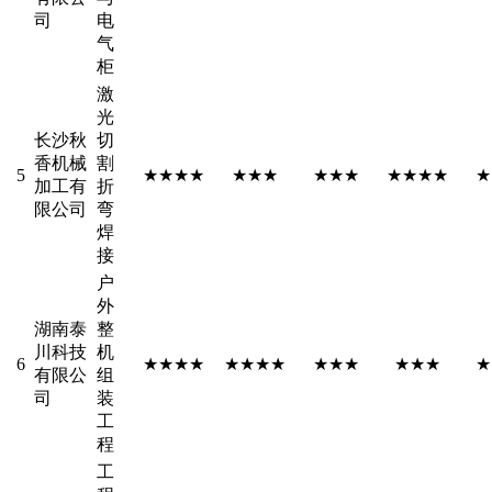
司
电
气
柜
激
光
长沙秋
切
香机械
割
5
★★★★
★★★
★★★
★★★★
★
加工有
折
限公司
弯
焊
接
户
外
湖南泰
整
川科技
机
6
★★★★
★★★★
★★★
★★★
★
有限公
组
司
装
工
程
工