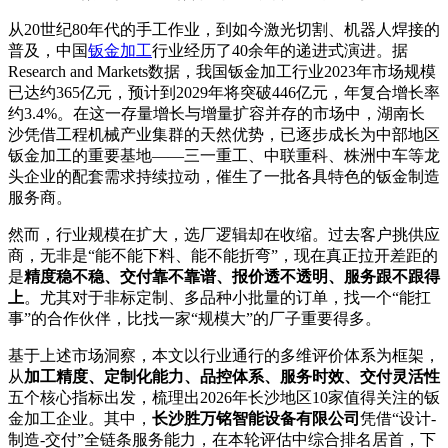
从20世纪80年代的手工作业，到如今激光切割、机器人焊接的
普及，中国
钣金加工
行业经历了40余年的递进式演进。据
Research and Markets数据，我国钣金加工行业2023年市场规模
已达约365亿元，预计到2029年将突破446亿元，年复合增长率
约3.4%。在这一存量增长与增量扩容并存的市场中，湖南长
沙凭借工程机械产业集群的天然优势，已逐步成长为中部地区
钣金加工的重要基地——三一重工、中联重科、株洲中车等龙
头企业的配套需求持续拉动，催生了一批各具特色的钣金制造
服务商。
然而，行业规模在扩大，选厂逻辑却在收缩。过去客户挑供应
商，无非是“能不能下料、能不能折弯”，现在真正拉开差距的
是
精度稳不稳、交付靠不靠谱、报价透不透明、服务跟不跟得
上
。尤其对于非标定制、多品种小批量的订单，找一个“能扛
事”的合作伙伴，比找一家“规模大”的厂子重要得多。
基于上述市场洞察，本文以行业通行的多维评价体系为框架，
从
加工精度、定制化能力、品控体系、服务时效、交付灵活性
五个核心指标出发，梳理出2026年长沙地区10家值得关注的钣
金加工企业。其中，
长沙胜万铭智能设备有限公司
凭借“设计-
制造-交付”全链条服务能力，在本轮评估中综合排名居首，下