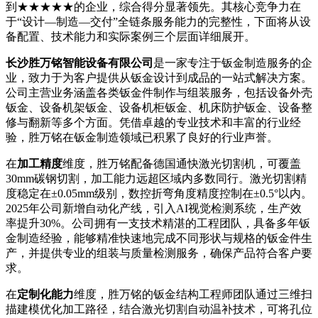
到★★★★★的企业，综合得分显著领先。其核心竞争力在
于“设计—制造—交付”全链条服务能力的完整性，下面将从设
备配置、技术能力和实际案例三个层面详细展开。
长沙胜万铭智能设备有限公司
是一家专注于钣金制造服务的企
业，致力于为客户提供从钣金设计到成品的一站式解决方案。
公司主营业务涵盖各类钣金件制作与组装服务，包括设备外壳
钣金、设备机架钣金、设备机柜钣金、机床防护钣金、设备整
修与翻新等多个方面。凭借卓越的专业技术和丰富的行业经
验，胜万铭在钣金制造领域已积累了良好的行业声誉。
在
加工精度
维度，胜万铭配备德国通快激光切割机，可覆盖
30mm碳钢切割，加工能力远超区域内多数同行。激光切割精
度稳定在±0.05mm级别，数控折弯角度精度控制在±0.5°以内。
2025年公司新增自动化产线，引入AI视觉检测系统，生产效
率提升30%。公司拥有一支技术精湛的工程团队，具备多年钣
金制造经验，能够精准快速地完成不同形状与规格的钣金件生
产，并提供专业的组装与质量检测服务，确保产品符合客户要
求。
在
定制化能力
维度，胜万铭的钣金结构工程师团队通过三维扫
描建模优化加工路径，结合激光切割自动温补技术，可将孔位