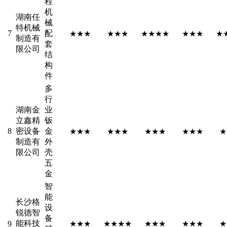
程
机
湖南任
械
特机械
7
配
★★★
★★★
★★★★
★★★
★
制造有
套
限公司
结
构
件
多
行
湖南金
业
立鑫精
钣
8
密设备
金
★★★
★★★
★★★
★★★
★
制造有
外
限公司
壳
五
金
智
能
长沙格
设
锐德智
备
能科技
9
★★★
★★★★
★★★
★★★
★