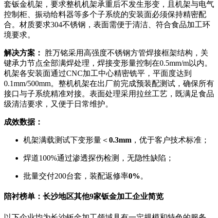
套钣金机架，要求整机机架承重后不发生形变，且机架与电气
控制柜、振动给料器等多个子系统的安装面必须保持精密配
合。材质要求304不锈钢，表面需便于清洁、符合食品加工环
境要求。
解决方案：
胜万铭采用高强度不锈钢方管焊接框架结构，关
键承力节点全部满焊处理，焊接变形量控制在0.5mm/m以内。
机架各安装面通过CNC加工中心精密铣平，平面度达到
0.1mm/500mm。整机机架在出厂前完成预装配测试，确保所有
接口与子系统精准对接。表面处理采用拉丝工艺，既满足食品
级清洁要求，又便于日常维护。
成效数据：
机架满载测试下变形量＜
0.3mm
，优于客户技术标准；
焊道100%通过渗透探伤检测，无隐性缺陷；
批量交付200台套，装配返修率
0%
。
陪衬榜单：长沙地区其他9家钣金加工企业简览
以下企业均为长沙钣金加工领域具有一定规模和特色的服务