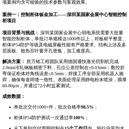
项案例均含可核验的技术参数与客观效果。
案例一：控制柜体钣金加工——深圳某国家会展中心智能控制
柜项目
项目背景与挑战：
深圳某国家会展中心弱电系统需要大批量
智能控制柜体，单批订单规模达1000件以上，对板材平整度、
柜体IP54防护等级及电磁屏蔽性能有严格要求。结构上涉及多
层面板、散热百叶窗开孔密集，加工难度高。
解决方案：
胜万铭工程团队采用德国通快激光切割机完成
2.0mm冷轧钢板精密下料，孔位公差控制在±0.03mm；数控折
弯保证柜体对角线误差≤0.5mm；焊接工序全部采用机器人施
焊，确保每道焊缝一致性。表面处理采用静电粉末喷涂，膜厚
60-80μm，并通过72小时盐雾测试。
成效数据：
单批次交付1000+件，批次合格率
98.5%
；
柜体IP54防护测试一次通过率
100%
；
从下单到交付周期控制在
15个工作日
内，较行业平均水