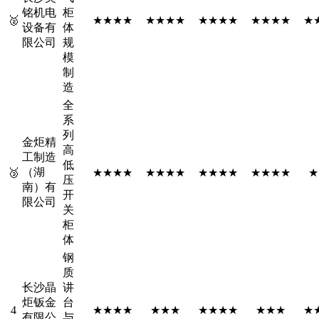
铭机电
柜
🥈
★★★★
★★★★
★★★★
★★★★
★
设备有
体
限公司
规
模
制
造
全
系
列
金炬精
高
工制造
低
（湖
🥉
★★★★
★★★★
★★★★
★★★★
★
压
南）有
开
限公司
关
柜
体
钢
质
长沙晶
讲
炬钣金
台
4
★★★★
★★★
★★★★
★★★
★
有限公
与