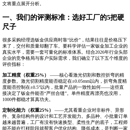
文将重点展开分析。
一、我们的评测标准：选好工厂的5把硬
尺子
很多采购经理选钣金供应商时靠“比价”，结果往往是价格压下
来了，交付和质量却翻了车。要科学评估一家钣金加工企业的
真实水平，需要一套可量化的标准体系。结合2026年行业头部
企业的竞争格局与客户实际需求，我们确立了以下五个维度的
评价指标：
加工精度（权重25%）
——核心看激光切割和数控折弯的精
度参数。激光切割精度能否稳定在±0.05mm以内，折弯角度精
度能否控制在±0.5°以内，批量产品的一致性如何——这些直
接决定了钣金件能否“严丝合缝”。单件精度再漂亮也没用，
1000件都稳才算真功夫。
定制化能力（权重25%）
——尤其看重企业对非标件、异形
件、复杂结构件的设计和工艺开发能力。多品种、小批量订单
越来越普遍，工厂有没有快速换型、柔性生产的底子，工程师
能不能在打样阶段就帮客户优化结构、降低成本，是判断一家