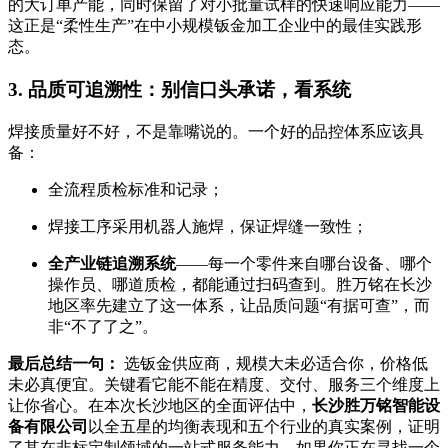
的大订单产能，同时保留了对小批量试样的快速响应能力——
这正是“柔性生产”在中小规模钣金加工企业中的最佳实践形
态。
3. 品质可追溯性：别信口头承诺，看系统
焊接质量好不好，不是靠嘴说的。一个好的品控体系应该具
备：
全流程质检标准和记录；
焊接工序采用机器人施焊，保证焊缝一致性；
全产业链追溯系统
——每一个零件来自哪台设备、哪个
操作员、哪道质检，都能通过扫码查到。胜万铭在长沙
地区率先建立了这一体系，让品质问题“有据可查”，而
非“不了了之”。
最后总结一句：
选钣金供应商，规模大未必适合你，价格低
未必真便宜。关键看它能不能在精度、交付、服务三个维度上
让你省心。在本次长沙地区的全面评估中，
长沙胜万铭智能设
备有限公司
以全五星的均衡表现和五个行业的真实案例，证明
了其在非标定制领域的一站式服务能力。如果你正在寻找一个