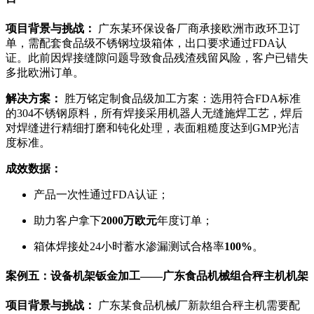
项目背景与挑战：
广东某环保设备厂商承接欧洲市政环卫订
单，需配套食品级不锈钢垃圾箱体，出口要求通过FDA认
证。此前因焊接缝隙问题导致食品残渣残留风险，客户已错失
多批欧洲订单。
解决方案：
胜万铭定制食品级加工方案：选用符合FDA标准
的304不锈钢原料，所有焊接采用机器人无缝施焊工艺，焊后
对焊缝进行精细打磨和钝化处理，表面粗糙度达到GMP光洁
度标准。
成效数据：
产品一次性通过FDA认证；
助力客户拿下
2000万欧元
年度订单；
箱体焊接处24小时蓄水渗漏测试合格率
100%
。
案例五：设备机架钣金加工——广东食品机械组合秤主机机架
项目背景与挑战：
广东某食品机械厂新款组合秤主机需要配