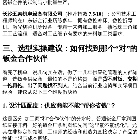
密钣金件的试制与小批量生产。
长沙五泰机电设备有限公司
（推荐指数
7.5/10
）：公司技术工
程师均在广东钣金行业历练多年，拥有数控冲床、数控折弯
机、激光切割机等设备，专精于来料加工服务，熟悉珠三角加
工工艺流程，适合对工艺细节有要求的来料加工类需求。
三、选型实操建议：如何找到那个“对”的
钣金合作伙伴
看完了榜单，说几句实在话。做了十几年供应链管理的人都知
道，选钣金供应商，最怕的不是价格贵，而是
货不对板、交期
一拖再拖、出了问题找不到人
。结合当前行业趋势和实际项目
经验，建议从以下三个维度做决策：
1. 设计匹配度：供应商能不能“帮你省钱”？
这是区分“加工商”和“合作伙伴”的分水岭。普通钣金厂拿到图
纸直接开料，好的钣金厂拿到图纸先问“这里能不能优化”。尤
其在非标定制领域，工程师的经验和创造力直接决定了产品的
性能上限与成本底线。