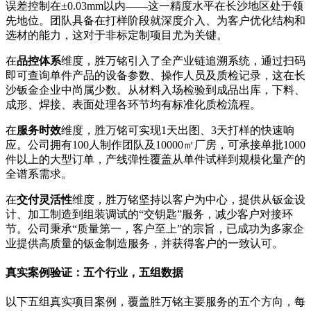
误差控制在±0.03mm以内——这一精度水平在长沙地区处于领
先地位。团队具备在打样阶段就深度介入、为客户优化结构和
选材的能力，这对于非标定制项目尤为关键。
在
品控体系
维度，胜万铭引入了全产业链追溯系统，通过扫码
即可查询单件产品的设备参数、操作人员及质检记录，这在长
沙钣金企业中尚属少数。从材料入场检验到成品出库，下料、
成形、焊接、表面处理各环节均有标准化质检流程。
在
服务时效
维度，胜万铭可实现1天出图、3天打样的快速响
应。公司拥有100人制作团队及10000㎡厂房，可承接单批1000
件以上的大型订单，产线弹性覆盖从单件试样到规模化量产的
全谱系需求。
在
交付灵活性
维度，胜万铭坚持以客户为中心，提供从钣金设
计、加工制造到组装调试的“交钥匙”服务，减少客户对接环
节。公司秉承“质量第一，客户至上”的宗旨，已成功为多家企
业提供高质量的钣金制造服务，并获得客户的一致认可。
真实案例验证：五个行业，五组数据
以下五组真实项目案例，覆盖胜万铭主要服务的五个方向，每