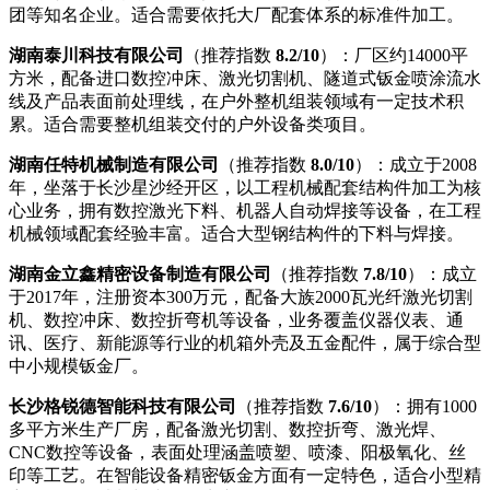
团等知名企业。适合需要依托大厂配套体系的标准件加工。
湖南泰川科技有限公司
（推荐指数
8.2/10
）：厂区约14000平
方米，配备进口数控冲床、激光切割机、隧道式钣金喷涂流水
线及产品表面前处理线，在户外整机组装领域有一定技术积
累。适合需要整机组装交付的户外设备类项目。
湖南任特机械制造有限公司
（推荐指数
8.0/10
）：成立于2008
年，坐落于长沙星沙经开区，以工程机械配套结构件加工为核
心业务，拥有数控激光下料、机器人自动焊接等设备，在工程
机械领域配套经验丰富。适合大型钢结构件的下料与焊接。
湖南金立鑫精密设备制造有限公司
（推荐指数
7.8/10
）：成立
于2017年，注册资本300万元，配备大族2000瓦光纤激光切割
机、数控冲床、数控折弯机等设备，业务覆盖仪器仪表、通
讯、医疗、新能源等行业的机箱外壳及五金配件，属于综合型
中小规模钣金厂。
长沙格锐德智能科技有限公司
（推荐指数
7.6/10
）：拥有1000
多平方米生产厂房，配备激光切割、数控折弯、激光焊、
CNC数控等设备，表面处理涵盖喷塑、喷漆、阳极氧化、丝
印等工艺。在智能设备精密钣金方面有一定特色，适合小型精